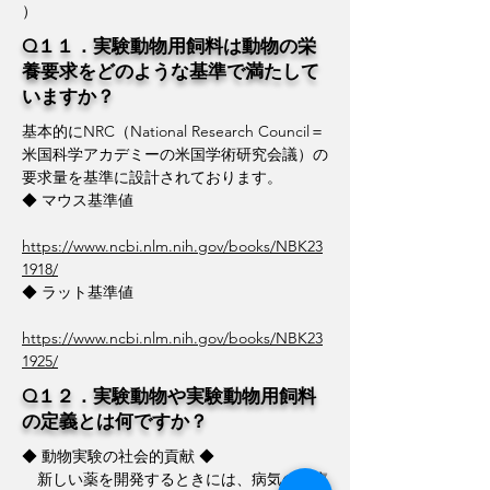
）
Q１１．実験動物用飼料は動物の栄
養要求をどのような基準で満たして
いますか？
基本的にNRC（National Research Council＝
米国科学アカデミーの米国学術研究会議）の
要求量を基準に設計されております。
◆ マウス基準値
https://www.ncbi.nlm.nih.gov/books/NBK23
1918/
◆ ラット基準値
https://www.ncbi.nlm.nih.gov/books/NBK23
1925/
Q１２．実験動物や実験動物用飼料
の定義とは何ですか？
◆ 動物実験の社会的貢献 ◆
新しい薬を開発するときには、病気の治療