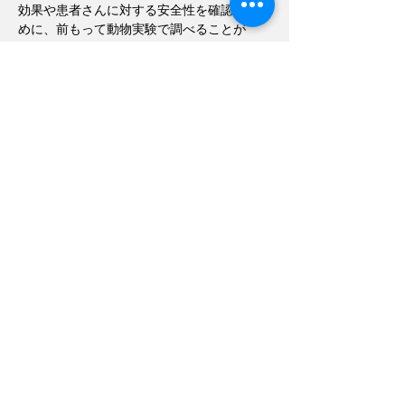
効果や患者さんに対する安全性を確認するた
めに、前もって動物実験で調べることが
法律で義務付けられています。特に安全性試
験は重要で、国際的にハーモナイズされた方
法でヒトへの副作用を調べ、薬害の発生を未
然に防いでいます。
患者さんと同じ原因で実験動物が病気にか
かることがあります。実験動物でよく調べれ
ば、患者さんはなぜ病気になったのか明らか
にすることができるうえに、病気の実験動物
を用いて治療方法を開発することもできま
す。動物実験の成果はペットの病気の治療に
も役立っています。
◆動物実験は必要不可欠◆
生命活動を科学的に理解することは、人間や
動物の健康・福祉と安全、環境の保全と再生
など多くの課題の解決にきわめて重要であ
り、動物実験はそのために不可欠な手段で
す。生きたまるごとの実験動物をコンピュー
タ・シュミレーションや培養細胞に置き換え
る研究が、国内外で盛んに行われています。