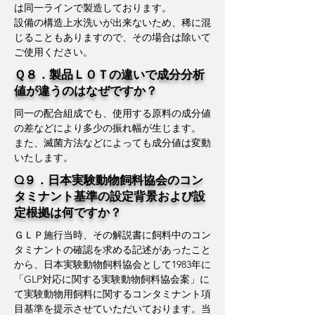
は同一ラインで製造しております。
​設備の構造上水洗いが出来ないため、稀に混
じることもありますので、その場合は除いて
ご使用ください。
Ｑ８．製品ＬＯＴの違いで成分分析
値が違うのはなぜですか？
同一の配合組成でも、使用する原料の成分値
の差などにより多少の振れ幅が生じます。
また、滅菌方法などによっても成分値は変動
いたします。
Q９．日本実験動物飼料協会のコン
タミナント基準の設定背景および設
定根拠は何ですか？
ＧＬＰ施行当時、その解説書に飼料中のコン
タミナントの確認を求める記述があったこと
から、日本実験動物飼料協会として1983年に
「GLP対応に関する実験動物飼料協会案」に
て実験動物用飼料に関するコンタミナント項
目基準を提示させていただいております。当