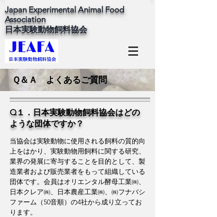
Japan Experimental Animal Food
Association
​日本実験動物飼料協会
Ｑ＆Ａ よくあるご質問
Q１．日本実験動物飼料協会はどの
ような団体ですか？
当協会は実験動物に使用される飼料の質的向
上をはかり、実験動物用飼料に関する研究、
業界の発展に寄与することを目的として、製
造業者および販売業者をもって組織している
団体です。会員はオリエンタル酵母工業㈱、
日本クレア㈱、日本農産工業㈱、㈱フナバシ
ファーム（50音順）の4社から成り立ってお
ります。