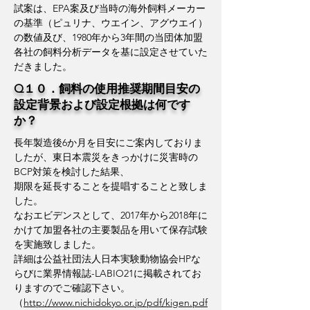
試案は、EPA案及び当時の海外飼料メーカー
の基準（ピュリナ、ウエイン、アグウエイ）
の数値及び、1980年から3年間の当団体加盟
各社の飼料分析データを基に設定させていた
だきました。
Q１０．飼料の使用推奨期間目安の
設定背景および設定根拠は何です
か？
長年製造後6か月を目安にご案内しておりま
したが、東日本震災をきっかけに災害時の
BCP対策を検討した結果、
期限を延長することを提唱することと致しま
した。
​なおエビデンスとして、2017年から2018年に
かけて加盟各社の主要製品を用いて保存試験
を実施致しました。
詳細は公益社団法人日本実験動物協会HPな
らびに業界情報誌-LABIO21に掲載されてお
りますのでご確認下さい。
（
http://www.nichidokyo.or.jp/pdf/kigen.pdf