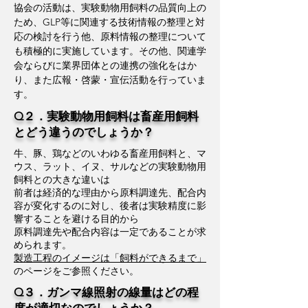
協会の活動は、実験動物用飼料の品質向上の
ため、GLP等に関連する技術情報の整理と対
応の検討を行う他、原料情報の整理について
も積極的に実施しています。その他、関連学
会ならびに業界団体との連携の強化をはか
り、また広報・啓蒙・宣伝活動を行っていま
す。
Q２．実験動物用飼料は畜産用飼料
とどう違うのでしょうか？
牛、豚、鶏などのいわゆる畜産用飼料と、マ
ウス、ラット、イヌ、サルなどの実験動物用
飼料との大きな違いは
前者は経済的な理由から原料調達先、配合内
容が変化するのに対し、後者は実験精度に影
響することを避ける目的から
​原料調達先や配合内容は一定であることが求
められます。
​製造工程のイメージは「飼料ができるまで」
のページをご参照ください。
Q３．ガンマ線照射の線量はどの程